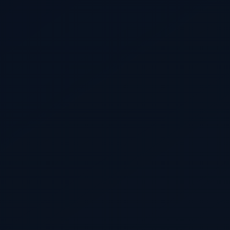
-03-05 07:00:15
2-25 03:59:57
:59:23
4