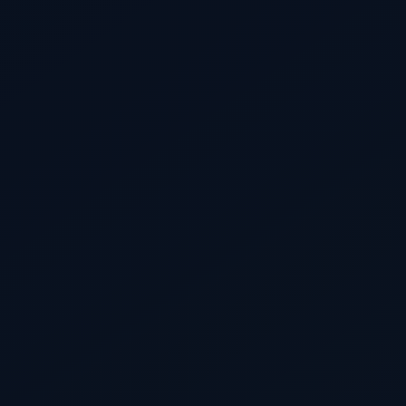
控制面板
您好，欢迎到访网站！
登录后台
查看权限
网站分类
其他
综合球星
伤病情况
数据表现
球员转会
田径赛事
钻石联赛
常见运动损伤防护与康复
综合资讯
科学健身方法
体育科技/政策法规变化