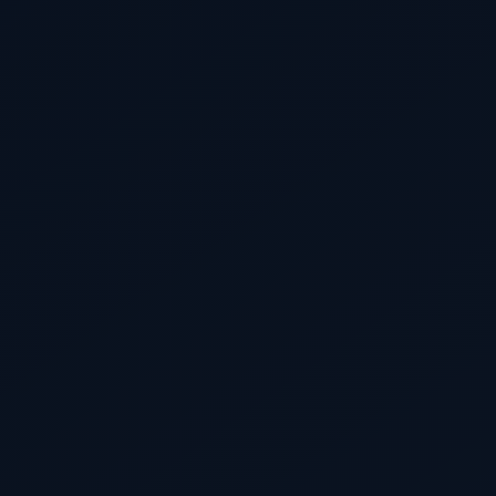
足球赛事
中超
五大联赛
欧冠
篮球新闻
赛事商业化/俱乐部运营
球队战术分析/战绩预测
最新留言
usdt转账手续费 - 2 TRX=1次转账次数 直接节省80%!无视对
即可0手续费转账!TG机器人: @jzzTRXbot 官网: https://jzztrx
便宜能量 - 2 TRX=1次转账次数 直接节省80%!无视对方有没有
手续费转账!TG机器人: @jzzTRXbot 官网: https://jzztrx.com
trx手续费 - 2 TRX=1次转账次数 直接节省80%!无视对方有没
手续费转账!TG机器人: @jzzTRXbot 官网: https://jzztrx.com
trx能量转错请联系TG:@
波场能量 - 2 TRX=1次转账次数 直接节省80%!无视对方有没有
手续费转账!TG机器人: @jzzTRXbot 官网: https://jzztrx.com