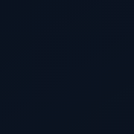
fhfV6ThhYzt7d8mm4KL3dE5LWBbwb3s】转 2 TRX
6ThhYzt7d8mm4KL3dE5LWBbwb3s】转 2 TRX即可0
V6ThhYzt7d8mm4KL3dE5LWBbwb3s】转 2 TRX即可0
6ThhYzt7d8mm4KL3dE5LWBbwb3s】转 2 TRX即可0