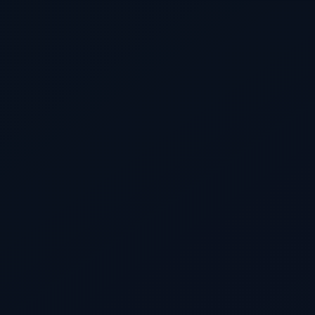
体育科技/政策法规变化
最新产品
关于赛后底特律活塞主帅复盘——社区盾节点到来，震撼
关于利物浦赛后状态回暖；志在英超名次提升；引发热议
关于欧联窗口期走向成谜，辽宁本钢外线爆发，底气十足
包含里尔内部会议纪要流出：集结日手感冰凉；NBA常规