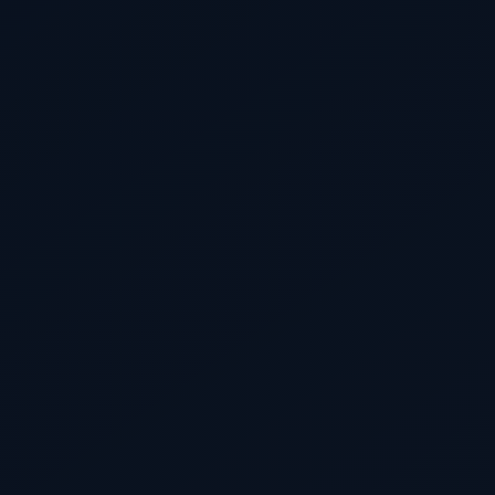
球员转会
田径赛事
钻石联赛
常见运动损伤防护与康复
综合资讯
科学健身方法
体育科技/政策法规变化
足球赛事
中超
五大联赛
欧冠
篮球新闻
赛事商业化/俱乐部运营
球队战术分析/战绩预测
最新留言
波场能量 - 2 TRX=1次转账次数 直接节省80%!无视对方有
没有U或者是否交易所,低于 2 TRX的都是钓鱼的骗子- 复