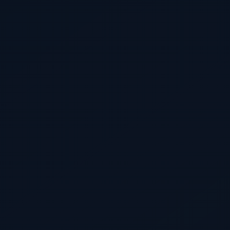
https://jzztrx.com
波场便宜能量 - 2 TRX=1次转账次数 直接节省80%!无视对
方有没有U或者是否交易所,低于 2 TRX的都是钓鱼的骗子-
复制地址【THXfhfV6ThhYzt7d8mm4KL3dE5LWBbwb3s】
转 2 TRX即可0手续费转账!TG机器人: @jzzTRXbot 官网:
https://jzztrx.com
能量闪租 - 2 TRX=1次转账次数 直接节省80%!无视对方有
没有U或者是否交易所,低于 2 TRX的都是钓鱼的骗子- 复
制地址【THXfhfV6ThhYzt7d8mm4KL3dE5LWBbwb3s】转
2 TRX即可0手续费转账!TG机器人: @jzzTRXbot 官网:
https://jzztrx.com
节省TRX手续费 - 2 TRX=1次转账次数 直接节省80%!无视
对方有没有U或者是否交易所,低于 2 TRX的都是钓鱼的骗
子- 复制地址
【THXfhfV6ThhYzt7d8mm4KL3dE5LWBbwb3s】转 2 TRX
即可0手续费转账!TG机器人: @jzzTRXbot 官网:
https://jzztrx.com
USDT-trc20免费转账 - 2 TRX=1次转账次数 直接节省80%!
无视对方有没有U或者是否交易所,低于 2 TRX的都是钓鱼
的骗子- 复制地址