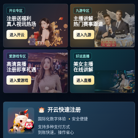
火博体育 - HUOBO火博体育官方网站 - HUOBO SPORTS
首页
综合球星
球员转会
伤病情况
数据表现
篮球新闻
球队战术分析/战绩预测
赛事商业化/俱乐部运营
足球赛事
欧冠
五大联赛
中超
综合资讯
体育科技/政策法规变化
科学健身方法
田径赛事