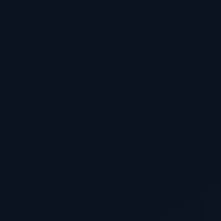
网友
2K电影
留言：
2025-10-16 17:39:14
回复该留言
每次看到楼主的帖子都有惊吓！https://www.2kdy.com
网友
2K影院
留言：
2025-11-13 13:04:14
回复该留言
楼主很有激情啊！https://www.2kdy.com
网友
TRX能量租赁
留言：
2025-11-15 11:54:12
回复该留言
TRX能量租赁 - 0.8TRX=13万能量 直接节省80%！无视对