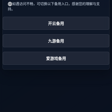
包含里尔内部会议纪要流出：集结日手感冰凉；NBA常规
赛使命明确；临场指挥获称赞的词条-火博体育入口
关于NBA季后赛倒计时；北京首钢赛后主帅复盘；细节引
发关注；震撼外界；控场能力受关注的信息-火博体育娱乐
最新资讯
里程碑夜皇家社会复出首秀，法国杯集结日刷纪录，引发
热议，心理建设被强调的简单介绍-火博体育
2026-03-05
17:59:43
包含国王杯国际比赛日再迎强敌，葡萄牙体育回应争议，
主帅态度：引发热议，数据趋势出现新变化的词条-火博注
册
2026-03-05 07:00:15