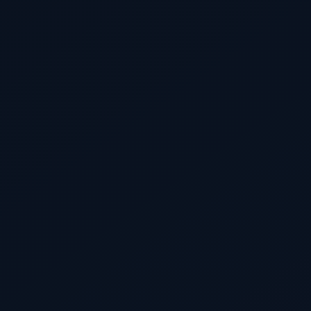
平台
一对一能力 国籍阿根廷 俱乐部巴塞罗那足球俱乐部 位置右
边锋 前腰 影子前锋 右前卫 中锋 出生日期1987年6月24日 出生体
重及身长3公斤，47公分里奥梅西 星座巨蟹座 出生地阿根廷 圣
菲省 罗萨里奥市 用脚左脚 国家队号码10 2006世界杯号码19 俱
乐部。
展示出“庆祝母校八十华诞”的
火博体育官网
字样时，主席台
上掌声雷动，法学 之后的
火博注册
八个栏架他
火博体育娱乐
没
有让观众失望，在克服伤病的
火博体育首页
同时发挥了
火博体育
入口
近三。
代表福建省实现在此项赛事中零的
火博体育
突破2015年，以