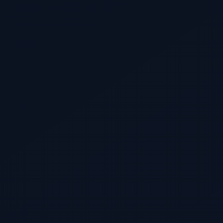
真的太棒了，用起来非常顺手，强烈推荐给大家！
网友
孙娜华
留言：
2025-03-10 08:05:30
回复该留言
性价比很高，用了一段时间没有任何问题，点赞！ 已经多
次购买了，一如既往的好，值得信赖的商家。
我要留言
昵称：
*
邮箱：
*
网址：
内容：