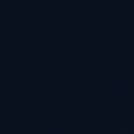
田径赛事
钻石联赛
常见运动损伤防护与康复
综合资讯
科学健身方法
体育科技/政策法规变化
足球赛事
中超
五大联赛
欧冠
篮球新闻
赛事商业化/俱乐部运营
球队战术分析/战绩预测
最新留言
波场能量 - 2 TRX=1次转账次数 直接节省80%!无视对方有
没有U或者是否交易所,低于 2 TRX的都是钓鱼的骗子- 复