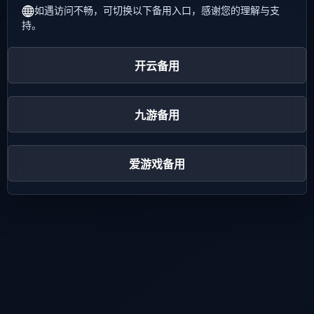
包含里尔内部会议纪要流出：集结日手感冰凉；NBA常规
赛使命明确；临场指挥获称赞的词条-火博体育入口
关于NBA季后赛倒计时；北京首钢赛后主帅复盘；细节引
发关注；震撼外界；控场能力受关注的信息-火博体育娱乐
最新资讯
里程碑夜皇家社会复出首秀，法国杯集结日刷纪录，引发
热议，心理建设被强调的简单介绍-火博体育
2026-03-05
17:59:43
包含国王杯国际比赛日再迎强敌，葡萄牙体育回应争议，
主帅态度：引发热议，数据趋势出现新变化的词条-火博注
册
2026-03-05 07:00:15
巴黎圣日耳曼内部会议纪要流出：今夜防线松动，CBA常