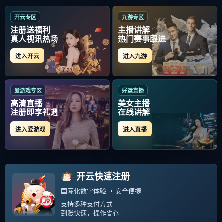
火博体育 - HUOBO火博体育官方网站 - HUOBO SPORTS
首页
综合球星
球员转会
伤病情况
数据表现
篮球新闻
球队战术分析/战绩预测
赛事商业化/俱乐部运营
足球赛事
欧冠
五大联赛
中超
综合资讯
体育科技/政策法规变化
科学健身方法
田径赛事