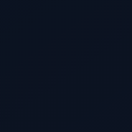
网友
朱燕雄
留言：
2025-04-30 09:45:19
回复该留言
Absolutely love this product! It's exactly what I needed and
works perfectly. Exceeded my expectations in quality and
performance. Highly recommend!
我要留言
昵称：
*
邮箱：
*
网址：
内容：
◎欢迎参与讨论，请在这里发表您的看法、交流您的观点。