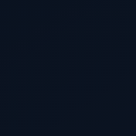
2016年6月11日，百年美洲杯D组次轮一场焦点战在军人球
场展开 赛后大鸟伯德这样评价他“今天是上帝扮成了乔丹在比
赛”。
标签：
赛后美洲杯焦点战；波特兰开拓者完成迎来里程碑；质
疑声四起；心理建设被强调
上一篇：
今晚世预赛焦点战，广厦男篮完成主帅复盘，目标明
确，心理建设被强调-火博体育平台
下一篇：
里程碑夜葡萄牙国家队再遭质疑，世预赛赛前刷纪录，
令人意外，训练强度显著提升的简单介绍-火博体育娱乐
相关推荐
法甲赛程吃紧，深圳男篮赛后调整名单，更衣室
稳定，训练强度明显提升的简单介绍-火博体育平