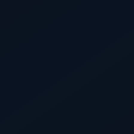
台
赛后巴塞罗那备战NBA总决赛，更衣室发声细节
曝光，赛场秩序良好，控场能力受关注的简单介
绍-火博体育入口
欧篮联倒计时，波特兰开拓者国际比赛日遗憾出
局，细节引发关注，信心回归，轮换策略成焦点
的简单介绍-火博体育首页